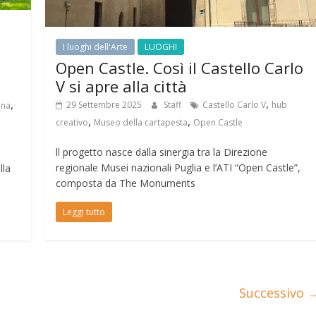
I luoghi dell'Arte
LUOGHI
Open Castle. Così il Castello Carlo
V si apre alla città
,
,
29 Settembre 2025
Staff
Castello Carlo V
hub
ina
,
,
creativo
Museo della cartapesta
Open Castle
ll progetto nasce dalla sinergia tra la Direzione
regionale Musei nazionali Puglia e l’ATI “Open Castle”,
lla
composta da The Monuments
Leggi tutto
Successivo 