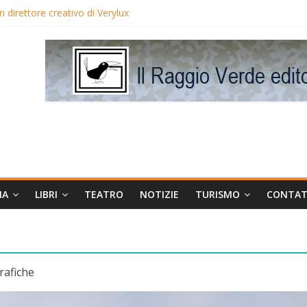
 direttore creativo di Verylux
lake Edwards in proiezione per i LunedìLùmière
gia la regista Liliana Cavani e Tomas Milian
eo Avis
MA
LIBRI
TEATRO
NOTIZIE
TURISMO
CONTAT
rafiche