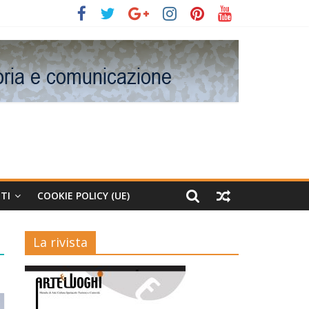
TI
COOKIE POLICY (UE)
La rivista