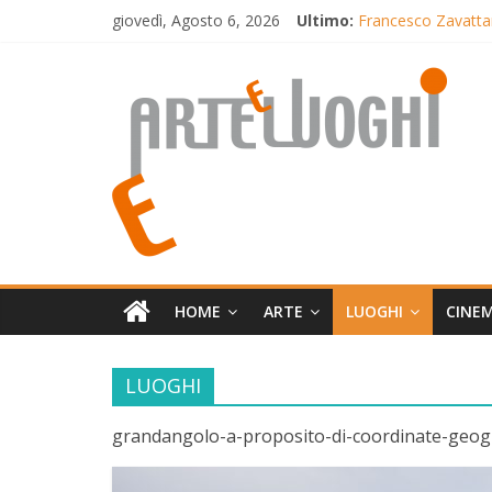
Salta
giovedì, Agosto 6, 2026
Ultimo:
Francesco Zavattari
al
Sere d’Estate
contenuto
Arte
Il capolavoro di B
LunedìLùMière omag
A Borgagne il torn
e
Luoghi
Mensile
di
arte,
HOME
ARTE
LUOGHI
CINE
cultura,
turismo
LUOGHI
e
curiosità
grandangolo-a-proposito-di-coordinate-geog