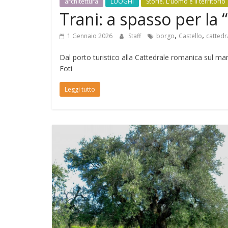
architettura
LUOGHI
Storie. L'uomo e il territorio
Trani: a spasso per la “
,
,
1 Gennaio 2026
Staff
borgo
Castello
cattedr
Dal porto turistico alla Cattedrale romanica sul mar
Foti
Leggi tutto