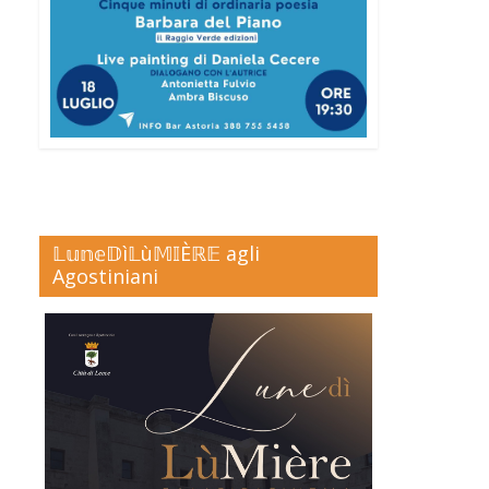
𝕃𝕦𝕟𝕖𝔻ì𝕃ù𝕄𝕀Èℝ𝔼 agli
Agostiniani