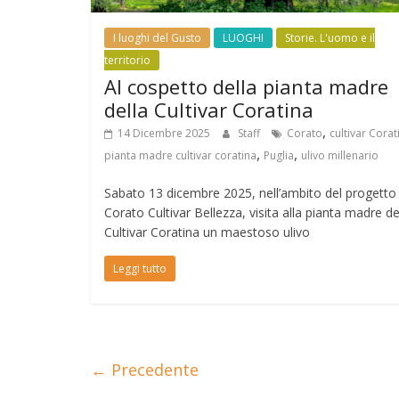
I luoghi del Gusto
LUOGHI
Storie. L'uomo e il
territorio
Al cospetto della pianta madre
della Cultivar Coratina
,
14 Dicembre 2025
Staff
Corato
cultivar Corat
,
,
pianta madre cultivar coratina
Puglia
ulivo millenario
Sabato 13 dicembre 2025, nell’ambito del progetto
Corato Cultivar Bellezza, visita alla pianta madre de
Cultivar Coratina un maestoso ulivo
Leggi tutto
← Precedente