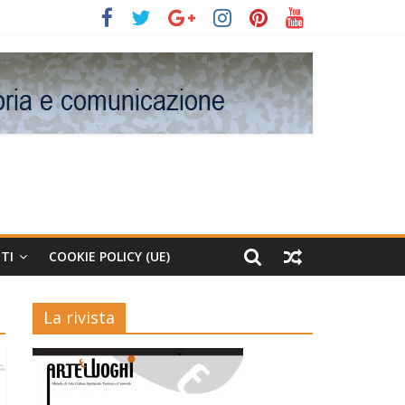
TI
COOKIE POLICY (UE)
La rivista