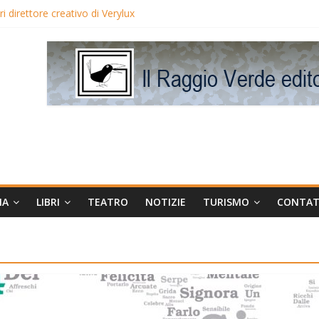
 direttore creativo di Verylux
lake Edwards in proiezione per i LunedìLùmière
gia la regista Liliana Cavani e Tomas Milian
eo Avis
MA
LIBRI
TEATRO
NOTIZIE
TURISMO
CONTAT