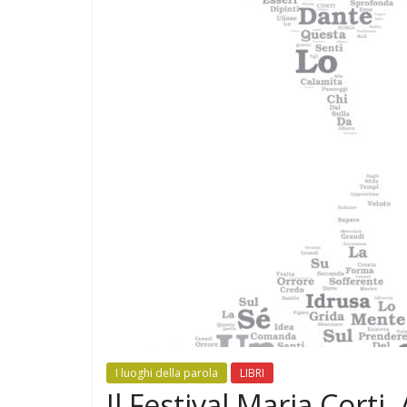
I luoghi della parola
LIBRI
Il Festival Maria Corti.