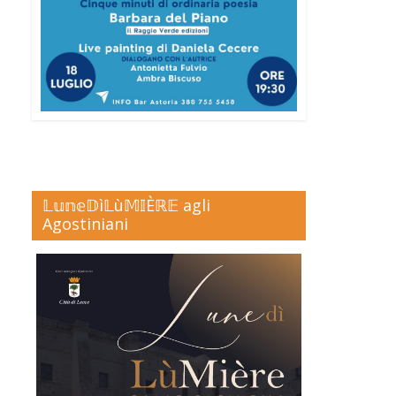
𝕃𝕦𝕟𝕖𝔻ì𝕃ù𝕄𝕀Èℝ𝔼 agli
Agostiniani