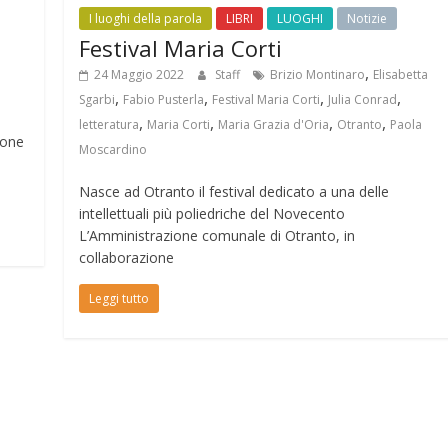
I luoghi della parola
LIBRI
LUOGHI
Notizie
Festival Maria Corti
,
24 Maggio 2022
Staff
Brizio Montinaro
Elisabetta
,
,
,
,
Sgarbi
Fabio Pusterla
Festival Maria Corti
Julia Conrad
,
,
,
,
letteratura
Maria Corti
Maria Grazia d'Oria
Otranto
Paola
ione
Moscardino
Nasce ad Otranto il festival dedicato a una delle
intellettuali più poliedriche del Novecento
L’Amministrazione comunale di Otranto, in
collaborazione
Leggi tutto