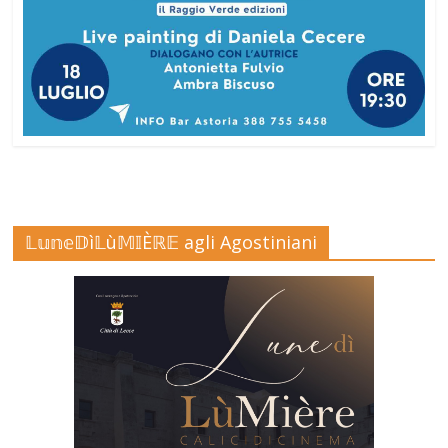
𝕃𝕦𝕟𝕖𝔻ì𝕃ù𝕄𝕀Èℝ𝔼 agli Agostiniani