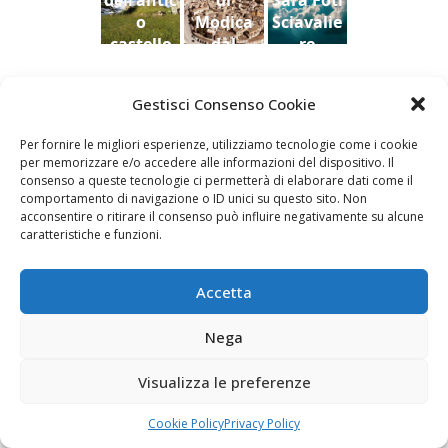
dell'antic
di
Sara Foti
o
Modica
Sciavalie
castello
dal
re
di Aidone
Castello
(Enna),
della
Le Stanze di Arte e Luoghi | Albergo diffuso
Gestisci Consenso Cookie
Dario
contea ,
della Cultura
Bottaro
Giacomo
Per fornire le migliori esperienze, utilizziamo tecnologie come i cookie
Vespo
per memorizzare e/o accedere alle informazioni del dispositivo. Il
consenso a queste tecnologie ci permetterà di elaborare dati come il
comportamento di navigazione o ID unici su questo sito. Non
acconsentire o ritirare il consenso può influire negativamente su alcune
caratteristiche e funzioni.
Fai clic per accettare i cookie marketing e
abilitare questo contenuto
Accetta
Nega
Visualizza le preferenze
Newsletter
Cookie Policy
Privacy Policy