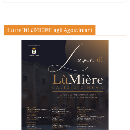
𝕃𝕦𝕟𝕖𝔻ì𝕃ù𝕄𝕀Èℝ𝔼 agli Agostiniani