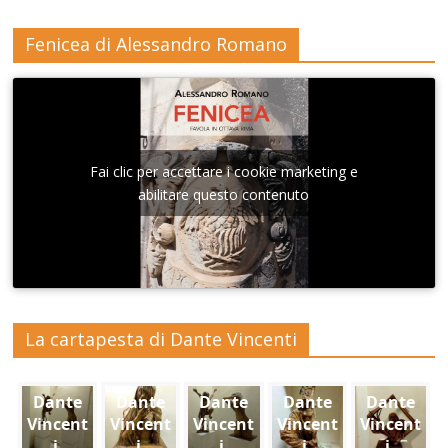
Fenicea di Alessandro Romano
Fai clic per accettare i cookie marketing e
abilitare questo contenuto
La cartapesta di Dante Vincenti
Dante
Dante
Dante
Dante
Dante
Vincent
Vincent
Vincent
Vincent
Vincent
i,
i,
i,
i,
i,