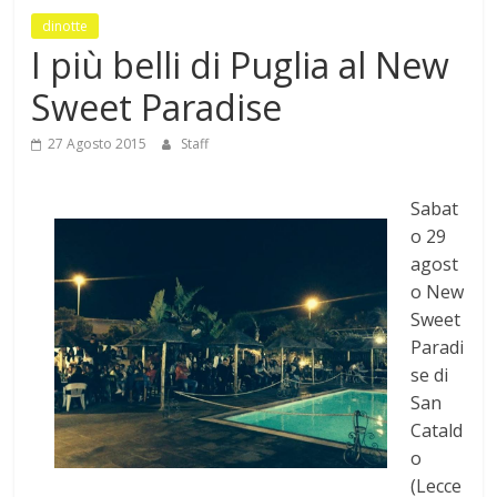
Mensile
dinotte
di
I più belli di Puglia al New
arte,
Sweet Paradise
cultura,
turismo
27 Agosto 2015
Staff
e
curiosità
Sabat
o 29
agost
o New
Sweet
Paradi
se di
San
Catald
o
(Lecce