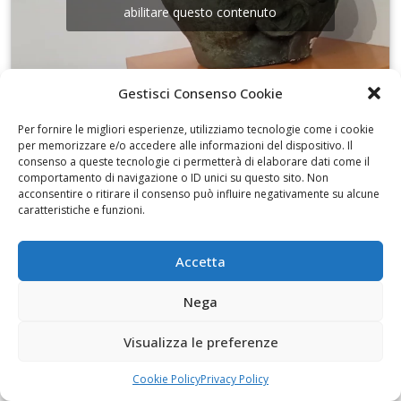
abilitare questo contenuto
Gestisci Consenso Cookie
Per fornire le migliori esperienze, utilizziamo tecnologie come i cookie
I disegni di Martinez
per memorizzare e/o accedere alle informazioni del dispositivo. Il
consenso a queste tecnologie ci permetterà di elaborare dati come il
comportamento di navigazione o ID unici su questo sito. Non
acconsentire o ritirare il consenso può influire negativamente su alcune
caratteristiche e funzioni.
Fai clic per accettare i cookie marketing e
Accetta
abilitare questo contenuto
Nega
Visualizza le preferenze
Cookie Policy
Privacy Policy