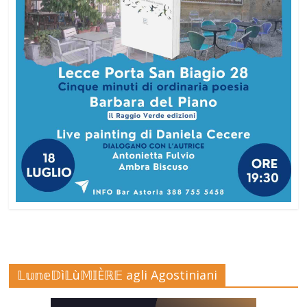
𝕃𝕦𝕟𝕖𝔻ì𝕃ù𝕄𝕀Èℝ𝔼 agli Agostiniani