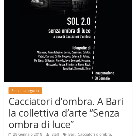
Mensile
di
arte,
cultura,
turismo
e
curiosità
Senza categoria
Cacciatori d’ombra. A Bari
la collettiva d’arte “Senza
ombra di luce”
,
,
28 Gennaio 2018
Staff
Bari
Cacciatori d'ombra