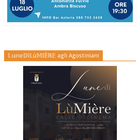
𝕃𝕦𝕟𝕖𝔻ì𝕃ù𝕄𝕀Èℝ𝔼 agli Agostiniani