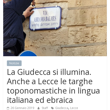
Mensile
di
arte,
cultura,
turismo
e
curiosità
Notizie
La Giudecca si illumina.
Anche a Lecce le targhe
toponomastiche in lingua
italiana ed ebraica
,
26 Gennaio 2019
Staff
Giudecca
Lecce