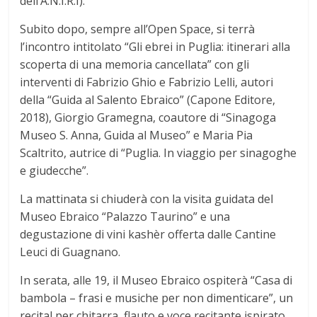
dell’A.N.I.R.I).
Subito dopo, sempre all’Open Space, si terrà
l’incontro intitolato “Gli ebrei in Puglia: itinerari alla
scoperta di una memoria cancellata” con gli
interventi di Fabrizio Ghio e Fabrizio Lelli, autori
della “Guida al Salento Ebraico” (Capone Editore,
2018), Giorgio Gramegna, coautore di “Sinagoga
Museo S. Anna, Guida al Museo” e Maria Pia
Scaltrito, autrice di “Puglia. In viaggio per sinagoghe
e giudecche”.
La mattinata si chiuderà con la visita guidata del
Museo Ebraico “Palazzo Taurino” e una
degustazione di vini kashèr offerta dalle Cantine
Leuci di Guagnano.
In serata, alle 19, il Museo Ebraico ospiterà “Casa di
bambola – frasi e musiche per non dimenticare”, un
recital per chitarra, flauto e voce recitante ispirato