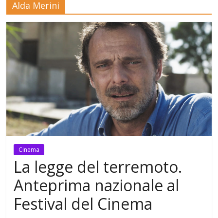
Alda Merini
Mensile
di
arte,
cultura,
turismo
e
curiosità
Cinema
La legge del terremoto.
Anteprima nazionale al
Festival del Cinema