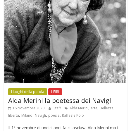
I luoghi della parola
LIBRI
Alda Merini la poetessa dei Navigli
,
,
,
16 Novembre 2020
Staff
Alda Merini
arte
Bellezza
,
,
,
,
libertà
Milano
Navigli
poesia
Raffaele Polo
Il 1° novembre di undici anni fa ci lasciava Alda Merini ma i