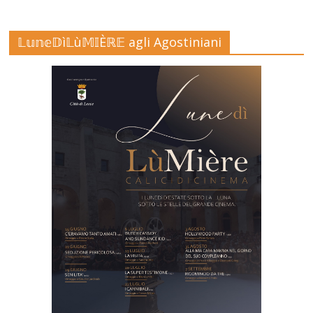
𝕃𝕦𝕟𝕖𝔻ì𝕃ù𝕄𝕀Èℝ𝔼 agli Agostiniani