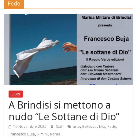
Fede
Mensile
di
arte,
cultura,
turismo
e
curiosità
LIBRI
A Brindisi si mettono a
nudo “Le Sottane di Dio”
,
,
,
,
19 Novembre 2025
Staff
arte
Bellezza
Dio
Fede
,
,
Francesco Buja
Rimini
Roma