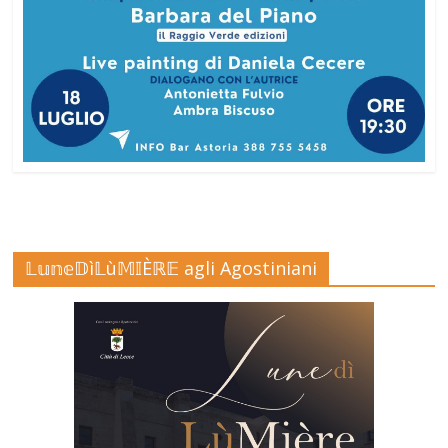
𝕃𝕦𝕟𝕖𝔻ì𝕃ù𝕄𝕀Èℝ𝔼 agli Agostiniani