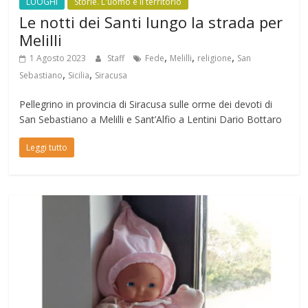
LUOGHI
Storie. L'uomo e il territorio
Le notti dei Santi lungo la strada per
Melilli
,
,
,
1 Agosto 2023
Staff
Fede
Melilli
religione
San
,
,
Sebastiano
Sicilia
Siracusa
Pellegrino in provincia di Siracusa sulle orme dei devoti di
San Sebastiano a Melilli e Sant’Alfio a Lentini Dario Bottaro
Leggi tutto