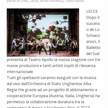
,
,
,
parole di Cristo
Lecce
Serata romantica
Teatro Apollo
LECCE.
Dopo il
success
o de Lo
Schiacci
anoci, il
Balletto
del Sud
presenta al Teatro Apollo la nuova stagione con tre
nuove produzioni e tanti artisti ospiti di rilevanza
internazionale.
Tutti gli spettacoli saranno eseguiti con la musica
dal vivo dall’Orchestra di Stato Ungherese Alba
Regia che grazie ad un progetto di abbinamento e
cooperazione Europea (Austria, Italia, Ungheria) ha
permesso la collaborazione duratura tra la
compagnia di danza e l’orchestra (fino al 2022).