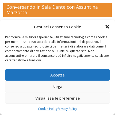
Conversando in Sala Dante con Assuntina
Marzotta
Gestisci Consenso Cookie
Per fornire le migliori esperienze, utilizziamo tecnologie come i cookie
per memorizzare e/o accedere alle informazioni del dispositivo. Il
Fai clic per accettare i cookie marketing e
consenso a queste tecnologie ci permetterà di elaborare dati come il
abilitare questo contenuto
comportamento di navigazione o ID unici su questo sito. Non
acconsentire o ritirare il consenso può influire negativamente su alcune
caratteristiche e funzioni.
Accetta
Nega
Pasca. Undici e non più undici
Visualizza le preferenze
Cookie Policy
Privacy Policy