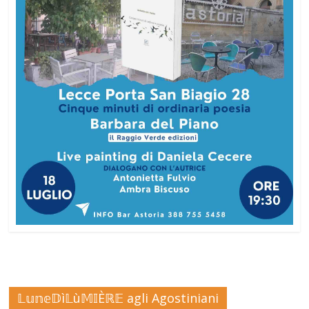
𝕃𝕦𝕟𝕖𝔻ì𝕃ù𝕄𝕀Èℝ𝔼 agli Agostiniani