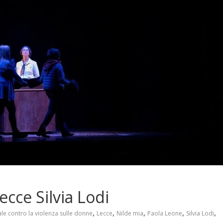
ecce Silvia Lodi
,
,
,
,
,
le contro la violenza sulle donne
Lecce
Nilde mia
Paola Leone
Silvia Lodi