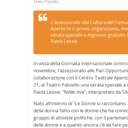
Teatro Paisiello
L’assessorato alla Cultura del Comun
Aperto Io ci provo, organizzano, mar
serata speciale a ingresso gratuito. I
Paola Leone
In vista della Giornata internazionale contro
novembre, l’assessorato alle Pari Opportunit
collaborazione con il Centro Teatrale Apert
21, al Teatro Paisiello una serata speciale a 
Paola Leone, “Nilde mia”, interpretato da Silv
Nato all’interno di “Le Donne si raccontano…
della donna fatto con le donne che ha coinv
gruppo di attiviste politiche, con il partenar
delle donne e a quanto ancora c’è da fare pe