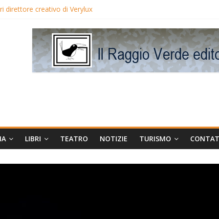
 direttore creativo di Verylux
lake Edwards in proiezione per i LunedìLùmière
gia la regista Liliana Cavani e Tomas Milian
eo Avis
MA
LIBRI
TEATRO
NOTIZIE
TURISMO
CONTAT