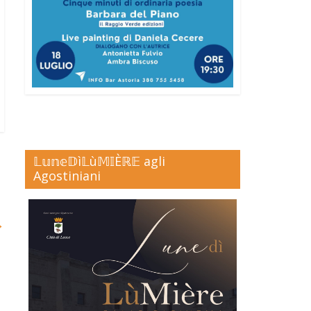
𝕃𝕦𝕟𝕖𝔻ì𝕃ù𝕄𝕀Èℝ𝔼 agli
Agostiniani
→