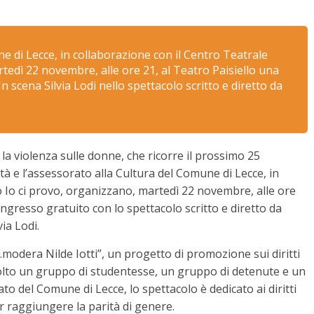
e di Lecce, in collaborazione con il Centro Teatrale
tedì 22 novembre, alle ore 21, al Teatro Paisiello una
n scena Silvia Lodi nello spettacolo scritto e diretto da
 la violenza sulle donne, che ricorre il prossimo 25
à e l’assessorato alla Cultura del Comune di Lecce, in
o Io ci provo, organizzano, martedì 22 novembre, alle ore
ingresso gratuito con lo spettacolo scritto e diretto da
ia Lodi.
modera Nilde Iotti”, un progetto di promozione sui diritti
olto un gruppo di studentesse, un gruppo di detenute e un
iato del Comune di Lecce, lo spettacolo è dedicato ai diritti
r raggiungere la parità di genere.